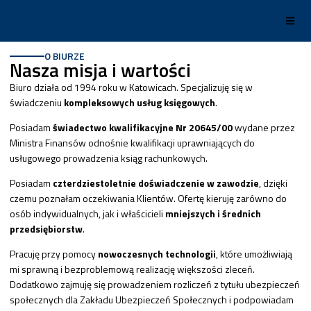
O BIURZE
Nasza misja i wartości
Biuro działa od 1994 roku w Katowicach. Specjalizuję się w
świadczeniu
kompleksowych usług księgowych
.
Posiadam
świadectwo kwalifikacyjne Nr 20645/00
wydane przez
Ministra Finansów odnośnie kwalifikacji uprawniających do
usługowego prowadzenia ksiąg rachunkowych.
Posiadam
czterdziestoletnie doświadczenie w zawodzie
, dzięki
czemu poznałam oczekiwania Klientów. Ofertę kieruję zarówno do
osób indywidualnych, jak i właścicieli
mniejszych i średnich
przedsiębiorstw
.
Pracuję przy pomocy
nowoczesnych technologii
, które umożliwiają
mi sprawną i bezproblemową realizację większości zleceń.
Dodatkowo zajmuję się prowadzeniem rozliczeń z tytułu ubezpieczeń
społecznych dla Zakładu Ubezpieczeń Społecznych i podpowiadam