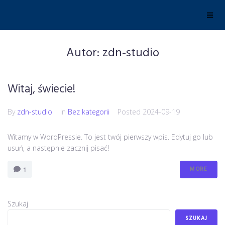
Autor:
zdn-studio
Witaj, świecie!
By
zdn-studio
In
Bez kategorii
Posted
2024-09-19
Witamy w WordPressie. To jest twój pierwszy wpis. Edytuj go lub
usuń, a następnie zacznij pisać!
MORE
1
Szukaj
SZUKAJ